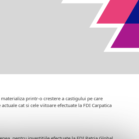
aterializa printr-o crestere a castigului pe care
e actuale cat si cele viitoare efectuate la FDI Carpatica
ea, pentru investitiile efectuate la FDI Patria Global