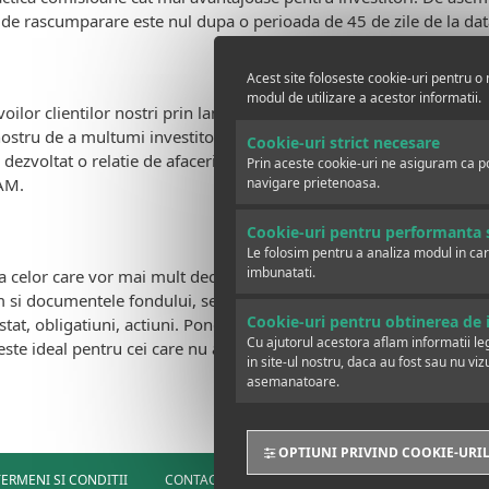
de rascumparare este nul dupa o perioada de 45 de zile de la data
Acest site foloseste cookie-uri pentru o 
modul de utilizare a acestor informatii.
lor clientilor nostri prin lansarea de oferte competitive, scopul 
stru de a multumi investitorilor fondului, avand in vedere ca in l
Cookie-uri strict necesare
 dezvoltat o relatie de afaceri solida, reusind impreuna sa facem f
Prin aceste cookie-uri ne asiguram ca pot
 AM.
navigare prietenoasa.
Cookie-uri pentru performanta s
Le folosim pentru a analiza modul in car
imbunatati.
a celor care vor mai mult decat un depozit bancar si sunt dispusi 
 si documentele fondului, se pot solicita la orice unitate a Bancii
Cookie-uri pentru obtinerea de i
 stat, obligatiuni, actiuni. Ponderea depozitelor bancare si a instr
Cu ajutorul acestora aflam informatii lega
ste ideal pentru cei care nu au un apetit ridicat la risc.” a preci
in site-ul nostru, daca au fost sau nu viz
asemanatoare.
OPTIUNI PRIVIND COOKIE-URI
TERMENI SI CONDITII
CONTACT
DATE PERSONALE
CUM 