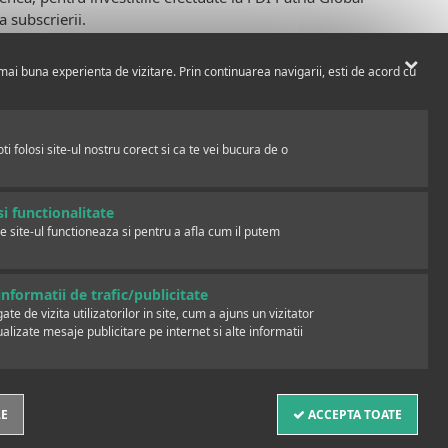
 subscrierii.
mai buna experienta de vizitare. Prin continuarea navigarii, esti de acord cu
final fiind dezvoltarea unui parteneriat pe termen
una iulie a acestui an Patria AM aniverseaza 5 ani de
ata provocarilor acestei perioade.” a declarat
i folosi site-ul nostru corect si ca te vei bucura de o
i functionalitate
e site-ul functioneaza si pentru a afla cum il putem
sa isi asume un risc mediu-scazut, in perspectiva unui
 Comerciale Carpatica. „Practic, sumele subscrise la
nformatii de trafic/publicitate
umentelor cu venit fix este de peste 70%, iar cea a
te de vizita utilizatorilor in site, cum a ajuns un vizitator
zat Alexandra Neamtu.
ualizate mesaje publicitare pe internet si alte informatii
LE
ACCEPTA TOATE
INVESTESC IN FONDURI NELISTATE?
NEWSLETTER