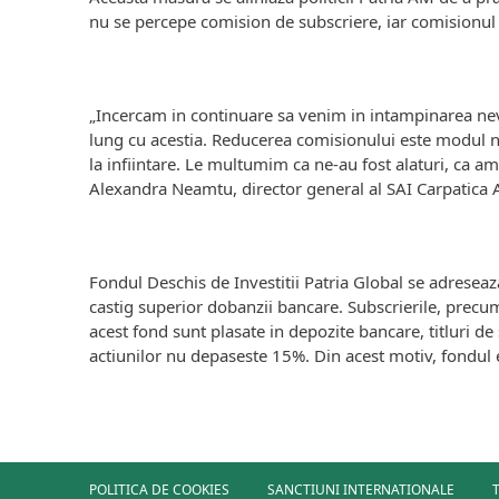
nu se percepe comision de subscriere, iar comisionul 
„Incercam in continuare sa venim in intampinarea nevoi
lung cu acestia. Reducerea comisionului este modul no
la infiintare. Le multumim ca ne-au fost alaturi, ca am
Alexandra Neamtu, director general al SAI Carpatica
Fondul Deschis de Investitii Patria Global se adreseaz
castig superior dobanzii bancare. Subscrierile, precum
acest fond sunt plasate in depozite bancare, titluri de
actiunilor nu depaseste 15%. Din acest motiv, fondul e
POLITICA DE COOKIES
SANCTIUNI INTERNATIONALE