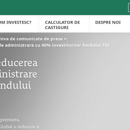
UM INVESTESC?
CALCULATOR DE
DESPRE NOI
CASTIGURI
hiva de comunicate de presa
e administrare cu 40% investitorilor fondului FDI
educerea
nistrare
ondului
 premiera,
 Global o reducere a