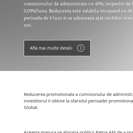
comisionului de administrare cu 40%, respectiv de 
0,09%/luna. Reducerea este valabila incepand cu 04 
perioada de 6 luni si se adreseaza atat vechilor inves
noi.
Afla mai multe detalii
Reducerea promotionala a comisionului de administrare 
investitorul il obtine la sfarsitul perioadei promotional
Global.
Aceasta masura se aliniaza politicii Patria AM de a pr