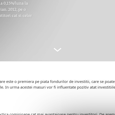
la 0,15%/luna la
ian. 2012, pe o
titori cat si celor
este o premiera pe piata fondurilor de investitii, care se poate m
e. In urma acestei masuri vor fi influentate pozitiv atat investitiil
actica comisioane cat mai avantajoase pentru investitori. De asemen