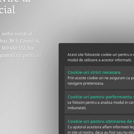
cial
sediu social al
us, Nr.5, Corpul A,
 369 430 532, fax:
rogramul cu publicul
Acest site foloseste cookie-uri pentru o 
modul de utilizare a acestor informatii.
Cookie-uri strict necesare
Prin aceste cookie-uri ne asiguram ca pot
navigare prietenoasa.
Cookie-uri pentru performanta s
Le folosim pentru a analiza modul in car
imbunatati.
Cookie-uri pentru obtinerea de i
Cu ajutorul acestora aflam informatii lega
in site-ul nostru, daca au fost sau nu viz