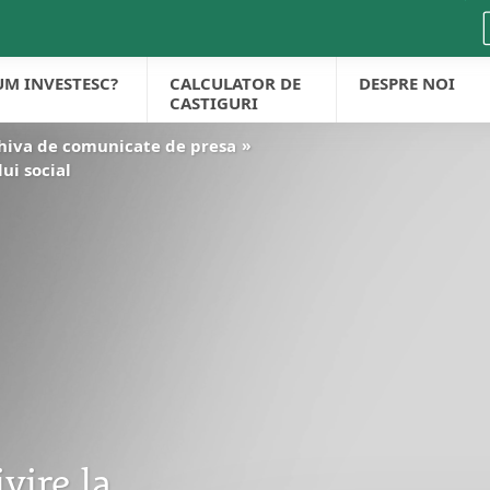
UM INVESTESC?
CALCULATOR DE
DESPRE NOI
CASTIGURI
hiva de comunicate de presa
ui social
vire la