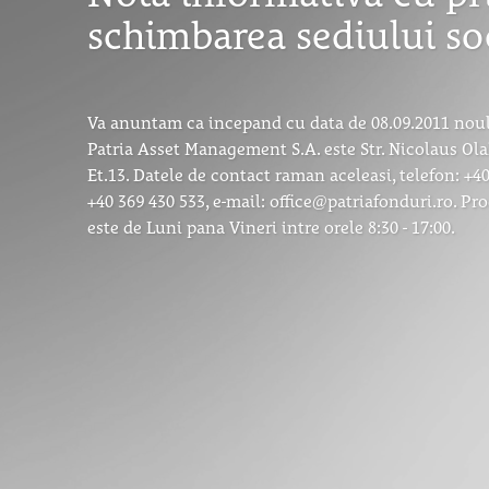
schimbarea sediului so
Va anuntam ca incepand cu data de 08.09.2011 noul 
Patria Asset Management S.A. este Str. Nicolaus Olah
Et.13. Datele de contact raman aceleasi, telefon: +40
+40 369 430 533, e-mail: office@patriafonduri.ro. P
este de Luni pana Vineri intre orele 8:30 - 17:00.